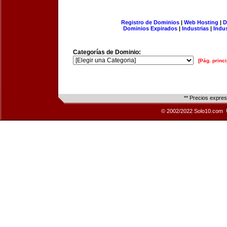
Registro de Dominios
|
Web Hosting
|
D
Dominios Expirados
|
Industrias
|
Indu
Categorías de Dominio:
[Pág. princi
** Precios expre
© 2002/2022 Solo10.com