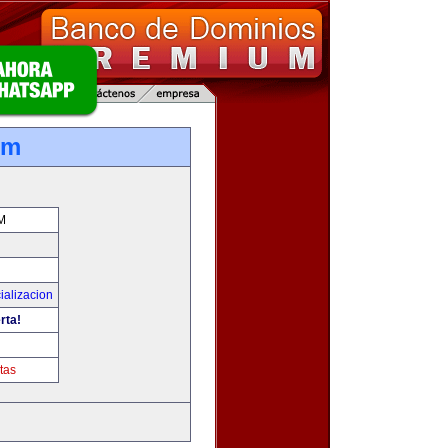
om
M
ializacion
rta!
tas