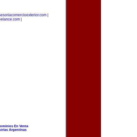
sesoriacomercioexterior.com
|
eelance.com
|
ominios En Venta
strias Argentinas