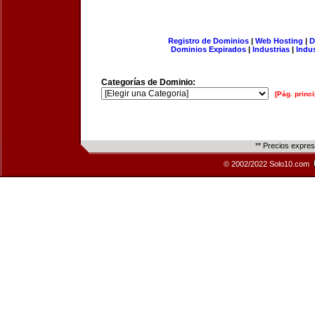
Registro de Dominios
|
Web Hosting
|
D
Dominios Expirados
|
Industrias
|
Indu
Categorías de Dominio:
[Pág. princi
** Precios expre
© 2002/2022 Solo10.com