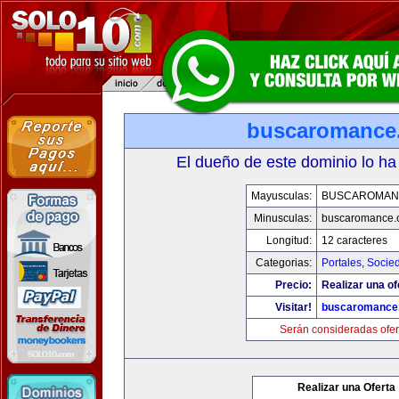
buscaromance
El dueño de este dominio lo ha
Mayusculas:
BUSCAROMAN
Minusculas:
buscaromance.
Longitud:
12 caracteres
Categorias:
Portales
,
Socie
Precio:
Realizar una of
Visitar!
buscaromance
Serán consideradas ofer
Realizar una Oferta