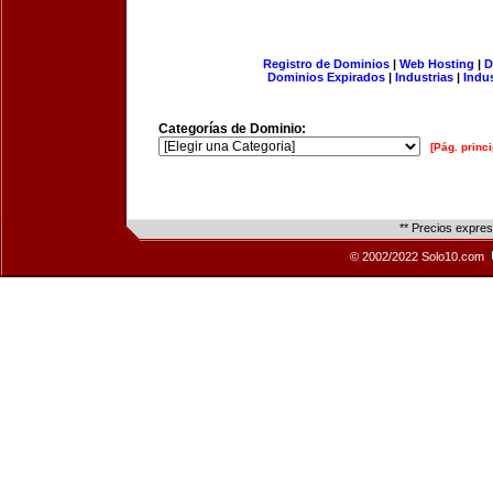
Registro de Dominios
|
Web Hosting
|
D
Dominios Expirados
|
Industrias
|
Indu
Categorías de Dominio:
[Pág. princi
** Precios expre
© 2002/2022 Solo10.com