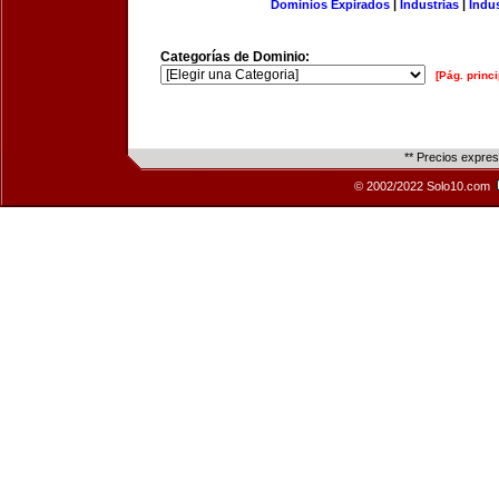
Dominios Expirados
|
Industrias
|
Indu
Categorías de Dominio:
[Pág. princi
** Precios expre
© 2002/2022 Solo10.com