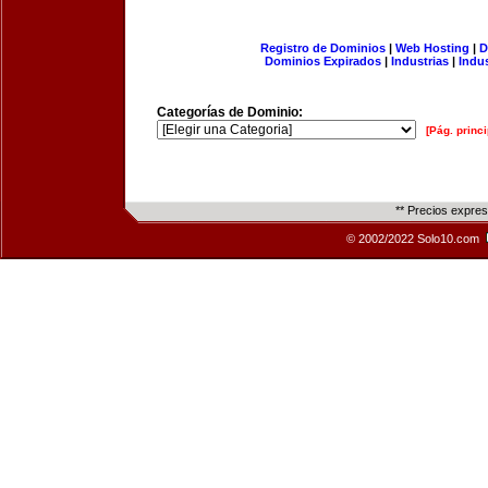
Registro de Dominios
|
Web Hosting
|
D
Dominios Expirados
|
Industrias
|
Indu
Categorías de Dominio:
[Pág. princi
** Precios expre
© 2002/2022 Solo10.com