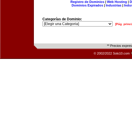
Registro de Dominios
|
Web Hosting
|
D
Dominios Expirados
|
Industrias
|
Indu
Categorías de Dominio:
[Pág. princi
** Precios expre
© 2002/2022 Solo10.com