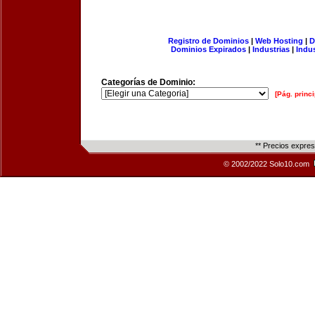
Registro de Dominios
|
Web Hosting
|
D
Dominios Expirados
|
Industrias
|
Indu
Categorías de Dominio:
[Pág. princi
** Precios expre
© 2002/2022 Solo10.com