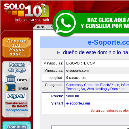
e-Soporte.c
El dueño de este dominio lo ha
Mayusculas:
E-SOPORTE.COM
Minusculas:
e-soporte.com
Longitud:
9 caracteres
Categorias:
Compras y Comercio ElectrÃ³nico
,
Info
TecnologÃ­a
,
Web Hosting y Dominios
Precio:
$800.00
Visitar!
e-soporte.com
Serán consideradas ofer