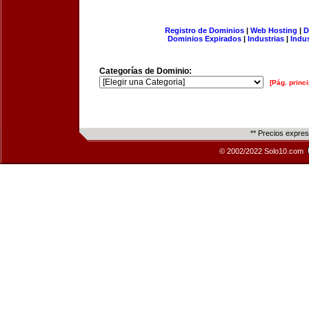
Registro de Dominios
|
Web Hosting
|
D
Dominios Expirados
|
Industrias
|
Indu
Categorías de Dominio:
[Pág. princi
** Precios expre
© 2002/2022 Solo10.com