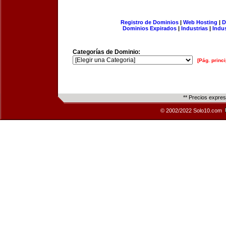
Registro de Dominios
|
Web Hosting
|
D
Dominios Expirados
|
Industrias
|
Indu
Categorías de Dominio:
[Pág. princi
** Precios expre
© 2002/2022 Solo10.com